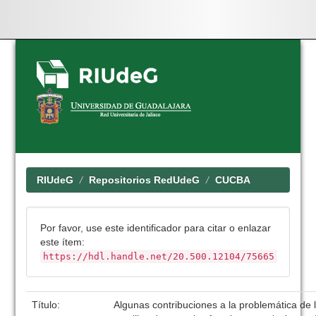
Skip
navigation
RIUdeG
Repositorios RedUdeG
CUCBA
Por favor, use este identificador para citar o enlazar
este ítem:
https://hdl.handle.net/20.500.12104/75665
Título:
Algunas contribuciones a la problemática de 