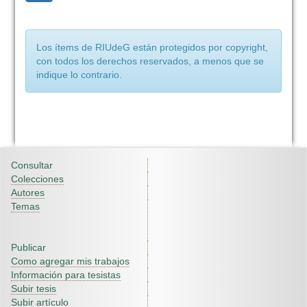
Los ítems de RIUdeG están protegidos por copyright,
con todos los derechos reservados, a menos que se
indique lo contrario.
Consultar
Colecciones
Autores
Temas
Publicar
Como agregar mis trabajos
Información para tesistas
Subir tesis
Subir artículo