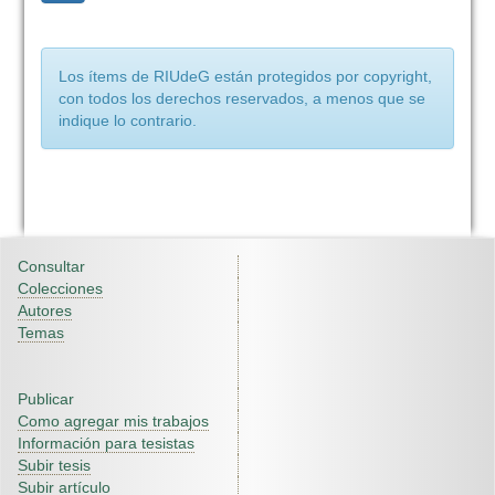
Los ítems de RIUdeG están protegidos por copyright,
con todos los derechos reservados, a menos que se
indique lo contrario.
Consultar
Colecciones
Autores
Temas
Publicar
Como agregar mis trabajos
Información para tesistas
Subir tesis
Subir artículo