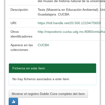
del museo de historia natural de la universi
Descripción:
Tesis (Maestría en Educación Ambiental). Un
Guadalajara. CUCBA.
URI:
https://hdl.handle.net/20.500.12104/75659
Otros
http://repositorio.cucba.udg.mx:8080/xmlui
identificadores:
Aparece en las
CUCBA
colecciones:
Ficheros en este ítem:
No hay ficheros asociados a este ítem.
Mostrar el registro Dublin Core completo del ítem