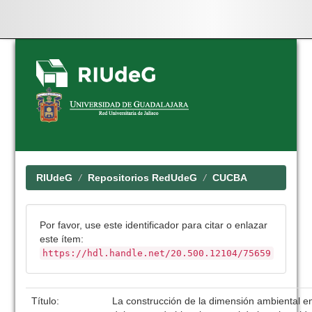
Skip
navigation
RIUdeG
Repositorios RedUdeG
CUCBA
Por favor, use este identificador para citar o enlazar
este ítem:
https://hdl.handle.net/20.500.12104/75659
Título:
La construcción de la dimensión ambiental e