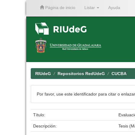
Página de inicio
Listar
Ayuda
Skip
navigation
RIUdeG
Repositorios RedUdeG
CUCBA
Por favor, use este identificador para citar o enlaza
Título:
Evaluaci
Descripción:
Tesis (M