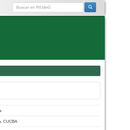
a
ra. CUCBA.