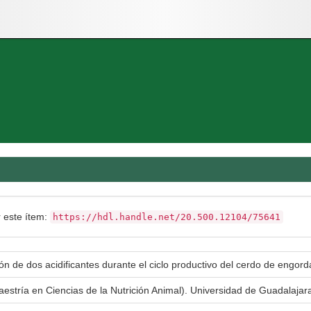
r este ítem:
https://hdl.handle.net/20.500.12104/75641
ón de dos acidificantes durante el ciclo productivo del cerdo de engord
aestría en Ciencias de la Nutrición Animal). Universidad de Guadalaja