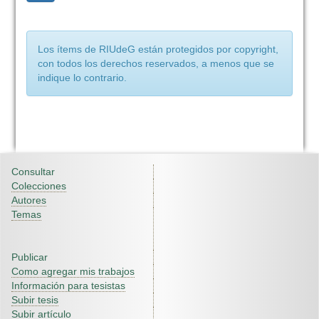
Los ítems de RIUdeG están protegidos por copyright,
con todos los derechos reservados, a menos que se
indique lo contrario.
Consultar
Colecciones
Autores
Temas
Publicar
Como agregar mis trabajos
Información para tesistas
Subir tesis
Subir artículo