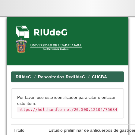
Skip
navigation
RIUdeG
Repositorios RedUdeG
CUCBA
Por favor, use este identificador para citar o enlazar
este ítem:
https://hdl.handle.net/20.500.12104/75634
Título:
Estudio preliminar de anticuerpos de gastroen