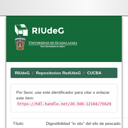
Skip
navigation
RIUdeG
Repositorios RedUdeG
CUCBA
Por favor, use este identificador para citar o enlazar
este ítem:
https://hdl.handle.net/20.500.12104/75629
Título:
Digestibilidad "in situ" del silo de pescado