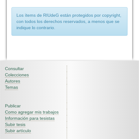
Los ítems de RIUdeG están protegidos por copyright,
con todos los derechos reservados, a menos que se
indique lo contrario.
Consultar
Colecciones
Autores
Temas
Publicar
Como agregar mis trabajos
Información para tesistas
Subir tesis
Subir artículo