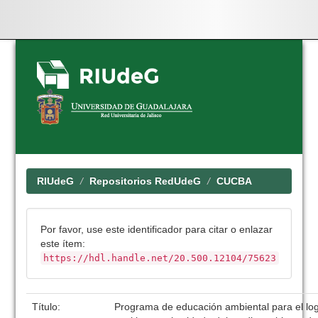
Skip
navigation
RIUdeG
Repositorios RedUdeG
CUCBA
Por favor, use este identificador para citar o enlazar
este ítem:
https://hdl.handle.net/20.500.12104/75623
Título:
Programa de educación ambiental para el log