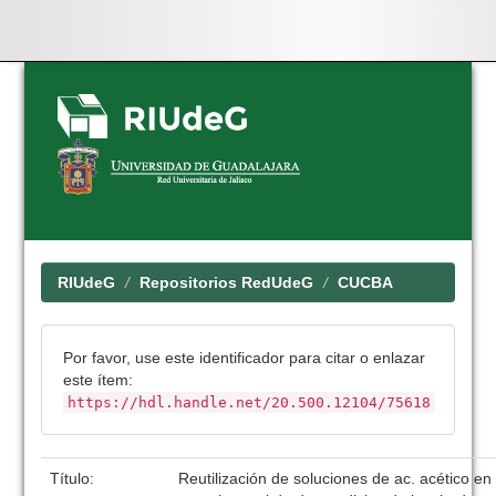
Skip
navigation
RIUdeG
Repositorios RedUdeG
CUCBA
Por favor, use este identificador para citar o enlazar
este ítem:
https://hdl.handle.net/20.500.12104/75618
Título:
Reutilización de soluciones de ac. acético e