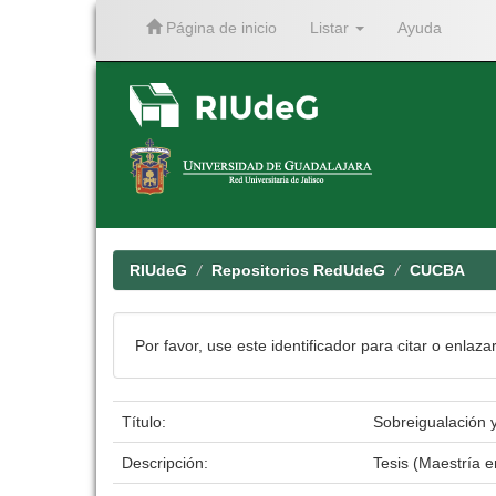
Página de inicio
Listar
Ayuda
Skip
navigation
RIUdeG
Repositorios RedUdeG
CUCBA
Por favor, use este identificador para citar o enlaza
Título:
Sobreigualación y
Descripción:
Tesis (Maestría 