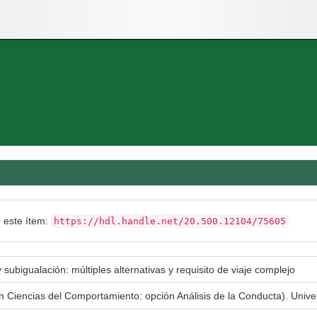
r este ítem:
https://hdl.handle.net/20.500.12104/75605
 subigualación: múltiples alternativas y requisito de viaje complejo
en Ciencias del Comportamiento: opción Análisis de la Conducta). Uni