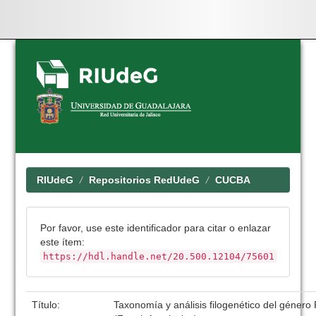
Skip
navigation
RIUdeG
Repositorios RedUdeG
CUCBA
Por favor, use este identificador para citar o enlazar
este ítem:
https://hdl.handle.net/20.500.12104/75601
Título:
Taxonomía y análisis filogenético del género 