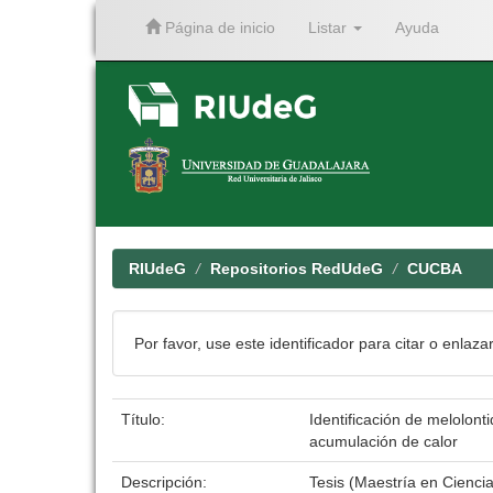
Página de inicio
Listar
Ayuda
Skip
navigation
RIUdeG
Repositorios RedUdeG
CUCBA
Por favor, use este identificador para citar o enlaza
Título:
Identificación de melolont
acumulación de calor
Descripción:
Tesis (Maestría en Cienc