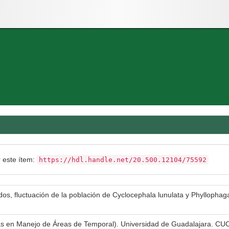
r este ítem:
https://hdl.handle.net/20.500.12104/75592
idos, fluctuación de la población de Cyclocephala lunulata y Phyllophag
ias en Manejo de Áreas de Temporal). Universidad de Guadalajara. CU