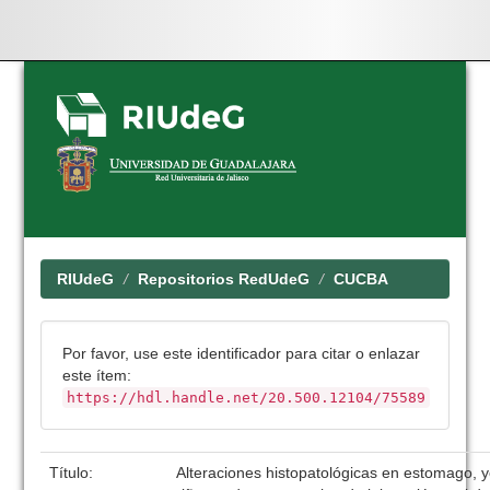
Skip
navigation
RIUdeG
Repositorios RedUdeG
CUCBA
Por favor, use este identificador para citar o enlazar
este ítem:
https://hdl.handle.net/20.500.12104/75589
Título:
Alteraciones histopatológicas en estomago, 