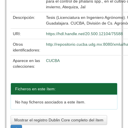
para el control de phalaris spp., en el cultivo 
invierno, Atequiza, Jal
Descripción:
Tesis (Licenciatura en Ingeniero Agrónomo).
Guadalajara. CUCBA, División de Cs. Agronó
URI:
https://hdl.handle.net/20.500.12104/75588
Otros
http://repositorio.cucba.udg.mx:8080/xmlui/
identificadores:
Aparece en las
CUCBA
colecciones:
Ficheros en este ítem:
No hay ficheros asociados a este ítem.
Mostrar el registro Dublin Core completo del ítem