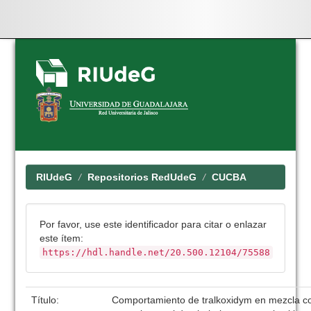
Skip
navigation
RIUdeG
Repositorios RedUdeG
CUCBA
Por favor, use este identificador para citar o enlazar
este ítem:
https://hdl.handle.net/20.500.12104/75588
Título:
Comportamiento de tralkoxidym en mezcla co