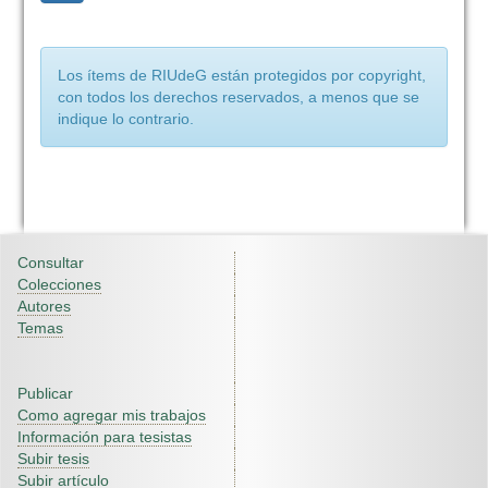
Los ítems de RIUdeG están protegidos por copyright,
con todos los derechos reservados, a menos que se
indique lo contrario.
Consultar
Colecciones
Autores
Temas
Publicar
Como agregar mis trabajos
Información para tesistas
Subir tesis
Subir artículo