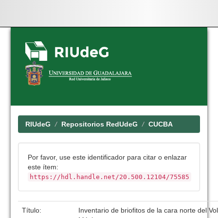
Skip
navigation
RIUdeG
Repositorios RedUdeG
CUCBA
Por favor, use este identificador para citar o enlazar
este ítem:
https://hdl.handle.net/20.500.12104/75585
Título:
Inventario de briofitos de la cara norte del Vo