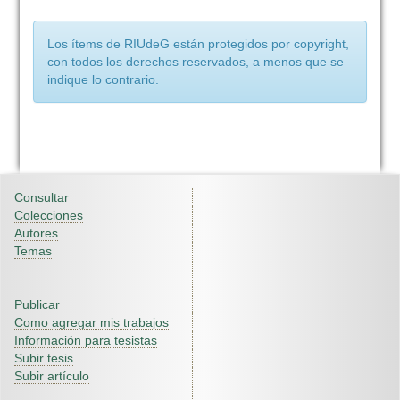
Los ítems de RIUdeG están protegidos por copyright,
con todos los derechos reservados, a menos que se
indique lo contrario.
Consultar
Colecciones
Autores
Temas
Publicar
Como agregar mis trabajos
Información para tesistas
Subir tesis
Subir artículo