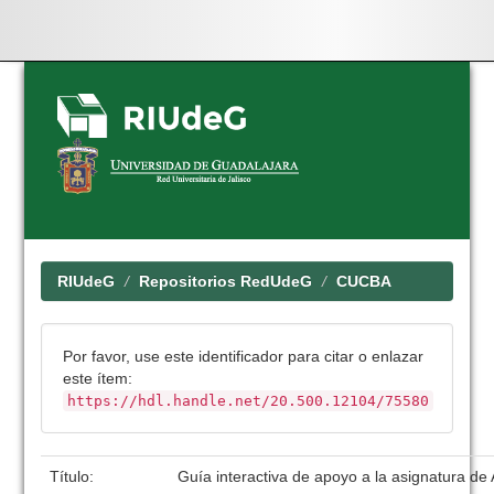
Skip
navigation
RIUdeG
Repositorios RedUdeG
CUCBA
Por favor, use este identificador para citar o enlazar
este ítem:
https://hdl.handle.net/20.500.12104/75580
Título:
Guía interactiva de apoyo a la asignatura de