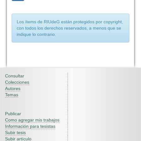
Los ítems de RIUdeG están protegidos por copyright,
con todos los derechos reservados, a menos que se
indique lo contrario.
Consultar
Colecciones
Autores
Temas
Publicar
Como agregar mis trabajos
Información para tesistas
Subir tesis
Subir artículo