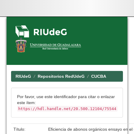
Skip
navigation
RIUdeG
Repositorios RedUdeG
CUCBA
Por favor, use este identificador para citar o enlazar
este ítem:
https://hdl.handle.net/20.500.12104/75544
Título:
Eficiencia de abonos orgánicos ensayo en el c