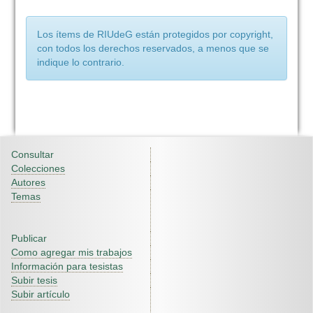
Los ítems de RIUdeG están protegidos por copyright,
con todos los derechos reservados, a menos que se
indique lo contrario.
Consultar
Colecciones
Autores
Temas
Publicar
Como agregar mis trabajos
Información para tesistas
Subir tesis
Subir artículo