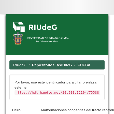
Skip
navigation
RIUdeG
Repositorios RedUdeG
CUCBA
Por favor, use este identificador para citar o enlazar
este ítem:
https://hdl.handle.net/20.500.12104/75538
Título:
Malformaciones congénitas del tracto reprodu