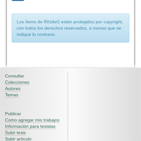
Los ítems de RIUdeG están protegidos por copyright,
con todos los derechos reservados, a menos que se
indique lo contrario.
Consultar
Colecciones
Autores
Temas
Publicar
Como agregar mis trabajos
Información para tesistas
Subir tesis
Subir artículo