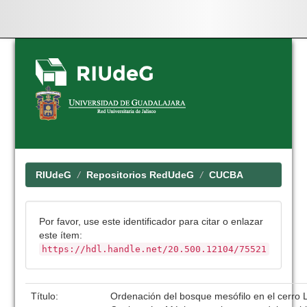
Skip
navigation
RIUdeG
Repositorios RedUdeG
CUCBA
Por favor, use este identificador para citar o enlazar
este ítem:
https://hdl.handle.net/20.500.12104/75521
Título:
Ordenación del bosque mesófilo en el cerro 