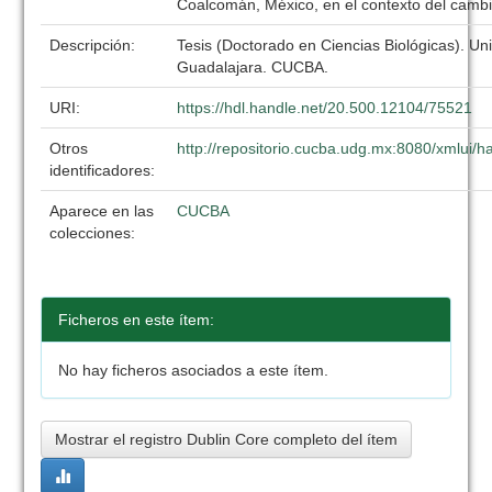
Coalcomán, México, en el contexto del cambi
Descripción:
Tesis (Doctorado en Ciencias Biológicas). Un
Guadalajara. CUCBA.
URI:
https://hdl.handle.net/20.500.12104/75521
Otros
http://repositorio.cucba.udg.mx:8080/xmlui
identificadores:
Aparece en las
CUCBA
colecciones:
Ficheros en este ítem:
No hay ficheros asociados a este ítem.
Mostrar el registro Dublin Core completo del ítem