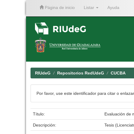
Página de inicio
Listar
Ayuda
Skip
navigation
RIUdeG
Repositorios RedUdeG
CUCBA
Por favor, use este identificador para citar o enlaza
Título:
Evaluación de m
Descripción:
Tesis (Licenci