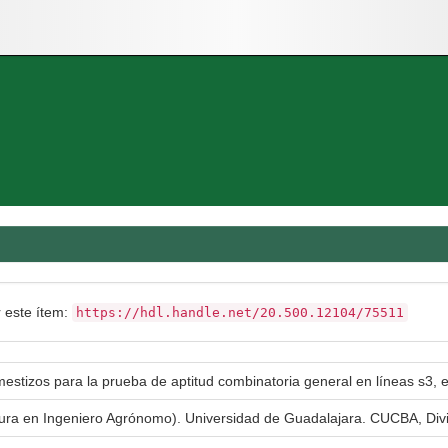
r este ítem:
https://hdl.handle.net/20.500.12104/75511
estizos para la prueba de aptitud combinatoria general en líneas s3, 
atura en Ingeniero Agrónomo). Universidad de Guadalajara. CUCBA, Div