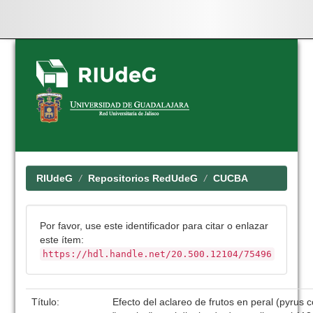
Skip
navigation
RIUdeG
Repositorios RedUdeG
CUCBA
Por favor, use este identificador para citar o enlazar
este ítem:
https://hdl.handle.net/20.500.12104/75496
Título:
Efecto del aclareo de frutos en peral (pyrus c