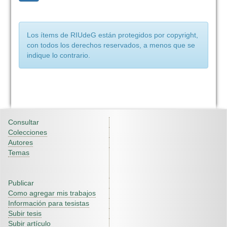
Los ítems de RIUdeG están protegidos por copyright,
con todos los derechos reservados, a menos que se
indique lo contrario.
Consultar
Colecciones
Autores
Temas
Publicar
Como agregar mis trabajos
Información para tesistas
Subir tesis
Subir artículo