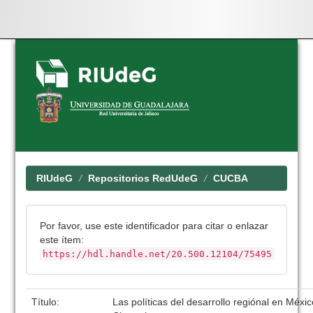
Skip
navigation
RIUdeG
Repositorios RedUdeG
CUCBA
Por favor, use este identificador para citar o enlazar
este ítem:
https://hdl.handle.net/20.500.12104/75495
Título:
Las políticas del desarrollo regiónal en Méxic