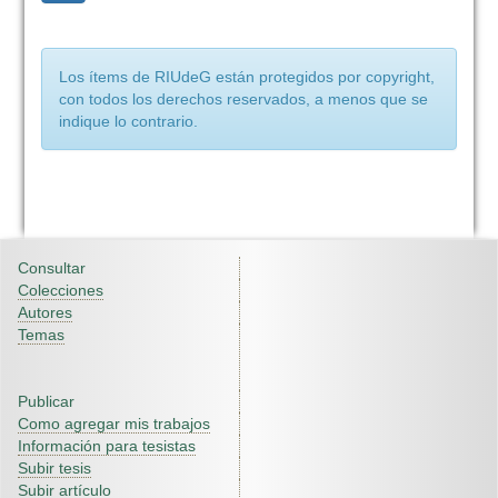
Los ítems de RIUdeG están protegidos por copyright,
con todos los derechos reservados, a menos que se
indique lo contrario.
Consultar
Colecciones
Autores
Temas
Publicar
Como agregar mis trabajos
Información para tesistas
Subir tesis
Subir artículo