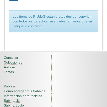
Los ítems de RIUdeG están protegidos por copyright,
con todos los derechos reservados, a menos que se
indique lo contrario.
Consultar
Colecciones
Autores
Temas
Publicar
Como agregar mis trabajos
Información para tesistas
Subir tesis
Subir artículo