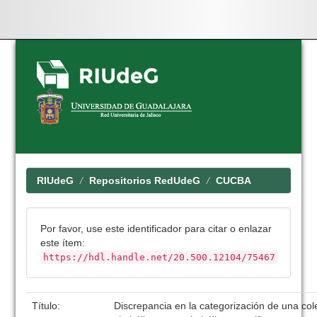
Skip
navigation
RIUdeG
Repositorios RedUdeG
CUCBA
Por favor, use este identificador para citar o enlazar
este ítem:
https://hdl.handle.net/20.500.12104/75467
Título:
Discrepancia en la categorización de una col