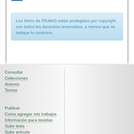
Los ítems de RIUdeG están protegidos por copyright,
con todos los derechos reservados, a menos que se
indique lo contrario.
Consultar
Colecciones
Autores
Temas
Publicar
Como agregar mis trabajos
Información para tesistas
Subir tesis
Subir artículo