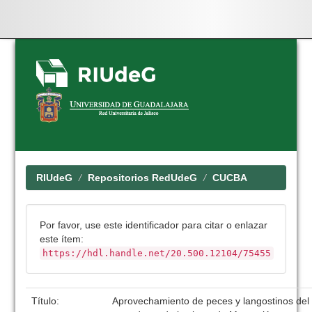
Skip
navigation
RIUdeG
Repositorios RedUdeG
CUCBA
Por favor, use este identificador para citar o enlazar
este ítem:
https://hdl.handle.net/20.500.12104/75455
Título:
Aprovechamiento de peces y langostinos del r