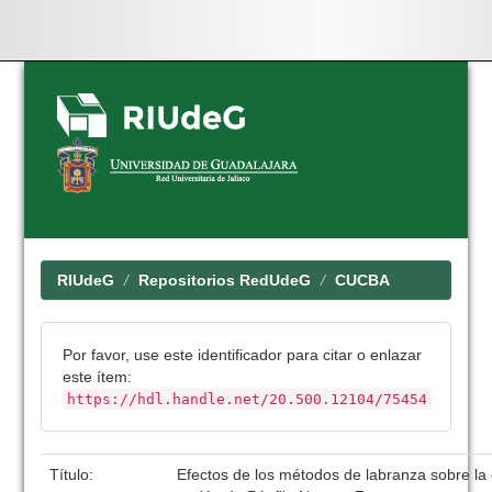
Skip
navigation
RIUdeG
Repositorios RedUdeG
CUCBA
Por favor, use este identificador para citar o enlazar
este ítem:
https://hdl.handle.net/20.500.12104/75454
Título:
Efectos de los métodos de labranza sobre la 