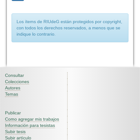
Los ítems de RIUdeG están protegidos por copyright,
con todos los derechos reservados, a menos que se
indique lo contrario.
Consultar
Colecciones
Autores
Temas
Publicar
Como agregar mis trabajos
Información para tesistas
Subir tesis
Subir artículo