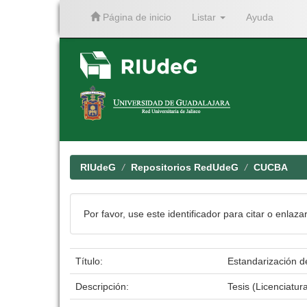
Página de inicio
Listar
Ayuda
Skip
navigation
RIUdeG
Repositorios RedUdeG
CUCBA
Por favor, use este identificador para citar o enlaza
Título:
Estandarización de
Descripción:
Tesis (Licenciatur