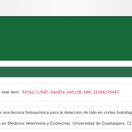
r este ítem:
https://hdl.handle.net/20.500.12104/75447
 una técnica histoquímica para la detección de talio en cortes histológ
a en Medicina Veterinaria y Zootecnia). Universidad de Guadalajara. CU