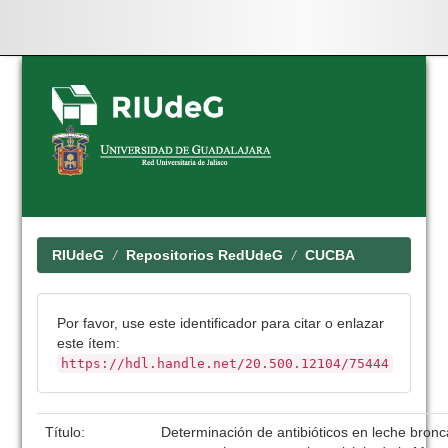
Skip
navigation
RIUdeG
Repositorios RedUdeG
CUCBA
Por favor, use este identificador para citar o enlazar
este ítem:
https://hdl.handle.net/20.500.12104/75444
Título:
Determinación de antibióticos en leche bronc