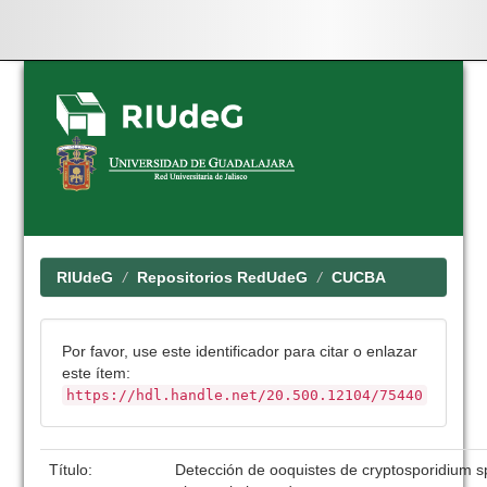
Skip
navigation
RIUdeG
Repositorios RedUdeG
CUCBA
Por favor, use este identificador para citar o enlazar
este ítem:
https://hdl.handle.net/20.500.12104/75440
Título:
Detección de ooquistes de cryptosporidium s