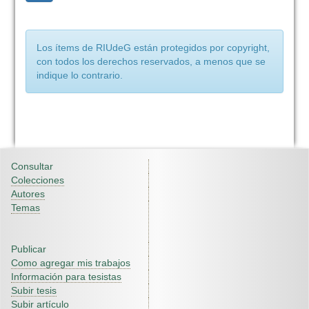
Los ítems de RIUdeG están protegidos por copyright,
con todos los derechos reservados, a menos que se
indique lo contrario.
Consultar
Colecciones
Autores
Temas
Publicar
Como agregar mis trabajos
Información para tesistas
Subir tesis
Subir artículo