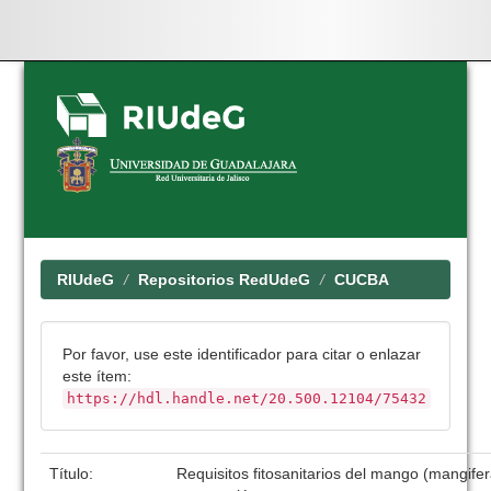
Skip
navigation
RIUdeG
Repositorios RedUdeG
CUCBA
Por favor, use este identificador para citar o enlazar
este ítem:
https://hdl.handle.net/20.500.12104/75432
Título:
Requisitos fitosanitarios del mango (mangifer