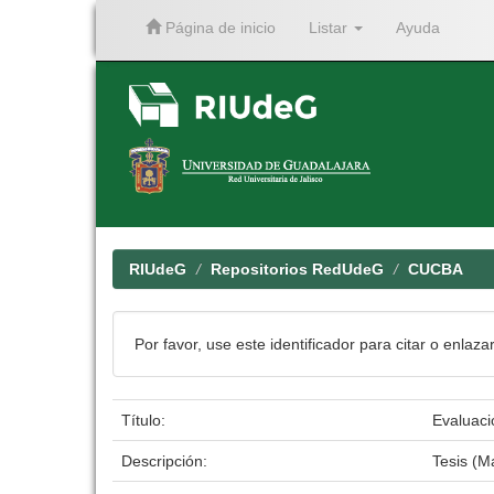
Página de inicio
Listar
Ayuda
Skip
navigation
RIUdeG
Repositorios RedUdeG
CUCBA
Por favor, use este identificador para citar o enlaza
Título:
Evaluaci
Descripción:
Tesis (M