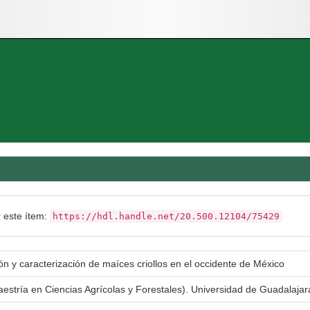
r este ítem:
https://hdl.handle.net/20.500.12104/75429
ón y caracterización de maíces criollos en el occidente de México
aestría en Ciencias Agrícolas y Forestales). Universidad de Guadalaja