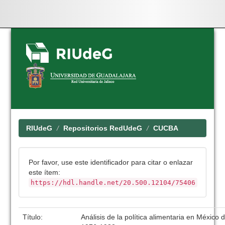
Skip
navigation
RIUdeG
Repositorios RedUdeG
CUCBA
Por favor, use este identificador para citar o enlazar
este ítem:
https://hdl.handle.net/20.500.12104/75406
Título:
Análisis de la política alimentaria en México 