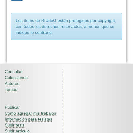
Los ítems de RIUdeG están protegidos por copyright,
con todos los derechos reservados, a menos que se
indique lo contrario.
Consultar
Colecciones
Autores
Temas
Publicar
Como agregar mis trabajos
Información para tesistas
Subir tesis
Subir artículo