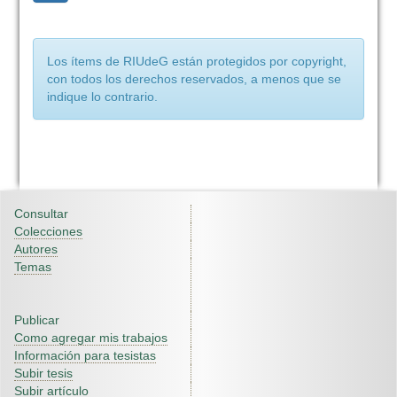
Los ítems de RIUdeG están protegidos por copyright,
con todos los derechos reservados, a menos que se
indique lo contrario.
Consultar
Colecciones
Autores
Temas
Publicar
Como agregar mis trabajos
Información para tesistas
Subir tesis
Subir artículo