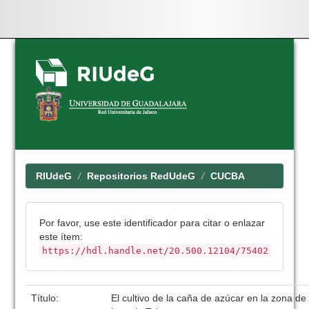
Skip
navigation
RIUdeG
Repositorios RedUdeG
CUCBA
Por favor, use este identificador para citar o enlazar
este ítem:
https://hdl.handle.net/20.500.12104/75402
Título:
El cultivo de la caña de azúcar en la zona de