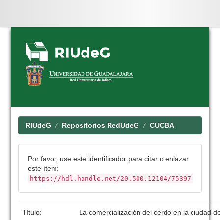
Skip
navigation
RIUdeG
Repositorios RedUdeG
CUCBA
Por favor, use este identificador para citar o enlazar
este ítem:
https://hdl.handle.net/20.500.12104/75397
Título:
La comercialización del cerdo en la ciudad d