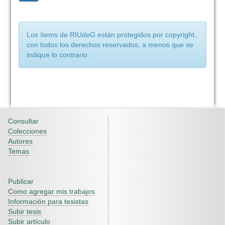
Los ítems de RIUdeG están protegidos por copyright,
con todos los derechos reservados, a menos que se
indique lo contrario.
Consultar
Colecciones
Autores
Temas
Publicar
Como agregar mis trabajos
Información para tesistas
Subir tesis
Subir artículo