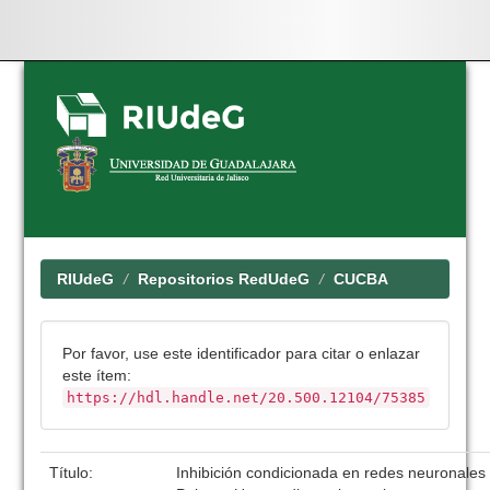
Skip
navigation
RIUdeG
Repositorios RedUdeG
CUCBA
Por favor, use este identificador para citar o enlazar
este ítem:
https://hdl.handle.net/20.500.12104/75385
Título:
Inhibición condicionada en redes neuronale