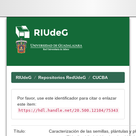
Skip
navigation
RIUdeG
Repositorios RedUdeG
CUCBA
Por favor, use este identificador para citar o enlazar
este ítem:
https://hdl.handle.net/20.500.12104/75343
Título:
Caracterización de las semillas, plántulas y 