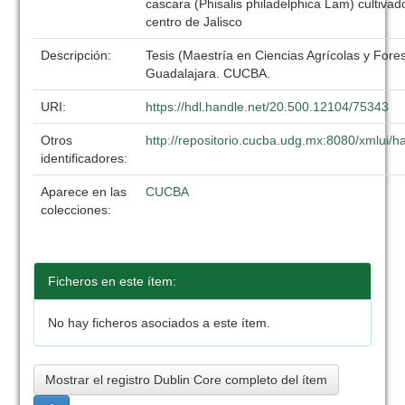
cascara (Phisalis philadelphica Lam) cultivad
centro de Jalisco
Descripción:
Tesis (Maestría en Ciencias Agrícolas y Fore
Guadalajara. CUCBA.
URI:
https://hdl.handle.net/20.500.12104/75343
Otros
http://repositorio.cucba.udg.mx:8080/xmlui
identificadores:
Aparece en las
CUCBA
colecciones:
Ficheros en este ítem:
No hay ficheros asociados a este ítem.
Mostrar el registro Dublin Core completo del ítem