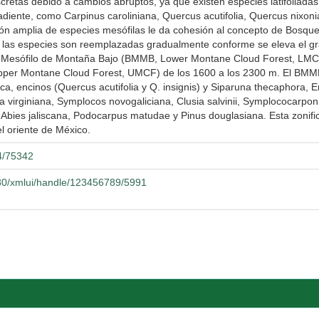
etas debido a cambios abruptos, ya que existen especies latifoliadas p
gradiente, como Carpinus caroliniana, Quercus acutifolia, Quercus nixo
ución amplia de especies mesófilas le da cohesión al concepto de Bosq
e las especies son reemplazadas gradualmente conforme se eleva el grad
ue Mesófilo de Montaña Bajo (BMMB, Lower Montane Cloud Forest, LMC
per Montane Cloud Forest, UMCF) de los 1600 a los 2300 m. El BMMB e
ica, encinos (Quercus acutifolia y Q. insignis) y Siparuna thecaphora
a virginiana, Symplocos novogaliciana, Clusia salvinii, Symplococarpon 
Abies jaliscana, Podocarpus matudae y Pinus douglasiana. Esta zonifi
l oriente de México.
04/75342
080/xmlui/handle/123456789/5991