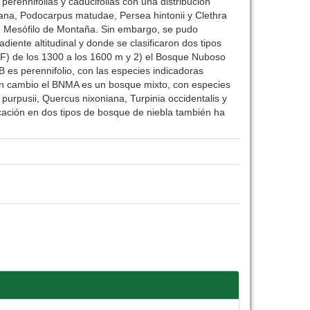
erennifolias y caducifolias con una distribución
niana, Podocarpus matudae, Persea hintonii y Clethra
ue Mesófilo de Montaña. Sin embargo, se pudo
iente altitudinal y donde se clasificaron dos tipos
F) de los 1300 a los 1600 m y 2) el Bosque Nuboso
s perennifolio, con las especies indicadoras
, En cambio el BNMA es un bosque mixto, con especies
purpusii, Quercus nixoniana, Turpinia occidentalis y
cación en dos tipos de bosque de niebla también ha