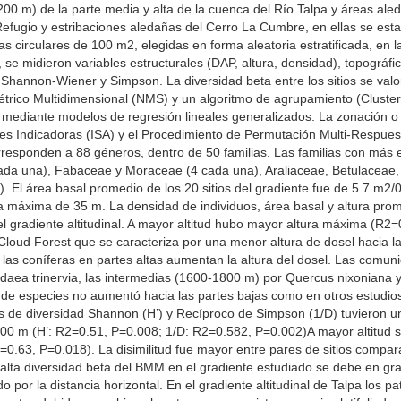
2200 m) de la parte media y alta de la cuenca del Río Talpa y áreas ale
fugio y estribaciones aledañas del Cerro La Cumbre, en ellas se esta
s circulares de 100 m2, elegidas en forma aleatoria estratificada, en l
e midieron variables estructurales (DAP, altura, densidad), topográfica
Shannon-Wiener y Simpson. La diversidad beta entre los sitios se valor
rico Multidimensional (NMS) y un algoritmo de agrupamiento (Cluster 
on mediante modelos de regresión lineales generalizados. La zonación
es Indicadoras (ISA) y el Procedimiento de Permutación Multi-Respuest
responden a 88 géneros, dentro de 50 familias. Las familias con más 
ada una), Fabaceae y Moraceae (4 cada una), Araliaceae, Betulaceae
 El área basal promedio de los 20 sitios del gradiente fue de 5.7 m2/0
ra máxima de 35 m. La densidad de individuos, área basal y altura pro
del gradiente altitudinal. A mayor altitud hubo mayor altura máxima (R2
Cloud Forest que se caracteriza por una menor altura de dosel hacia las
 las coníferas en partes altas aumentan la altura del dosel. Las comun
aea trinervia, las intermedias (1600-1800 m) por Quercus nixoniana 
a de especies no aumentó hacia las partes bajas como en otros estudio
es de diversidad Shannon (H’) y Recíproco de Simpson (1/D) tuvieron 
00 m (H’: R2=0.51, P=0.008; 1/D: R2=0.582, P=0.002)A mayor altitud 
R2=0.63, P=0.018). La disimilitud fue mayor entre pares de sitios compar
a alta diversidad beta del BMM en el gradiente estudiado se debe en gra
o por la distancia horizontal. En el gradiente altitudinal de Talpa los p