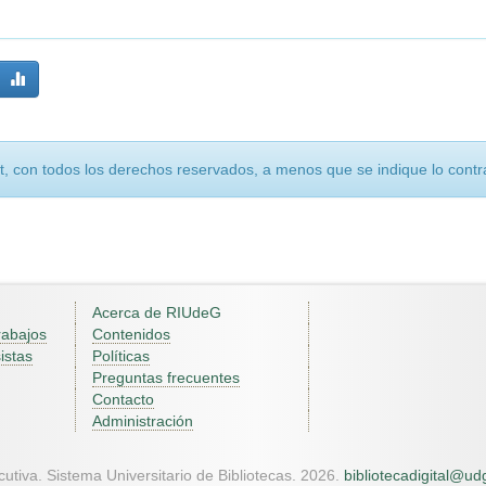
, con todos los derechos reservados, a menos que se indique lo contra
Acerca de RIUdeG
rabajos
Contenidos
istas
Políticas
Preguntas frecuentes
Contacto
Administración
utiva. Sistema Universitario de Bibliotecas. 2026.
bibliotecadigital@u