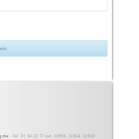
rio.
dg.mx
- Tel. 31 34 22 77 ext. 11959, 11924, 11914