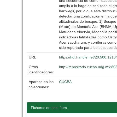
una secuencia de comunidades discr
amplia a lo largo de casi todo el 
hartwegii, por lo que ésta distrib
detectar una zonificación en la qu
altitudinales de bosque: 1) Bosq
(Mixto) de Montaña Alto (BNMA, Up
Matudaea trinervia, Magnolia pacif
indicadoras latifoliadas como Ostry
Acer saccharum, y coníferas como 
sido reportada para los bosques de
URI:
https://hdl.handle.net/20.500.121
Otros
http://repositorio.cucba.udg.mx:8
identificadores:
Aparece en las
CUCBA
colecciones:
Ficheros en este ítem: