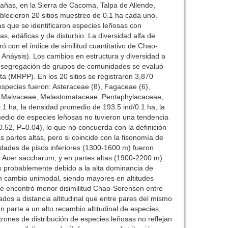
dañas, en la Sierra de Cacoma, Talpa de Allende,
blecieron 20 sitios muestreo de 0.1 ha cada uno.
as que se identificaron especies leñosas con
s, edáficas y de disturbio. La diversidad alfa de
ó con el índice de similitud cuantitativo de Chao-
Anáysis). Los cambios en estructura y diversidad a
 o segregación de grupos de comunidades se evaluó
a (MRPP). En los 20 sitios se registraron 3,870
especies fueron: Asteraceae (8), Fagaceae (6),
, Malvaceae, Melastomataceae, Pentaphylacaceae,
.1 ha, la densidad promedio de 193.5 ind/0.1 ha, la
medio de especies leñosas no tuvieron una tendencia
=0.52, P=0.04), lo que no concuerda con la definición
 partes altas, pero si coincide con la fisonomía de
idades de pisos inferiores (1300-1600 m) fueron
y Acer saccharum, y en partes altas (1900-2200 m)
s probablemente debido a la alta dominancia de
un cambio unimodal, siendo mayores en altitudes
se encontró menor disimilitud Chao-Sorensen entre
ados a distancia altitudinal que entre pares del mismo
n parte a un alto recambio altitudinal de especies,
atrones de distribución de especies leñosas no reflejan