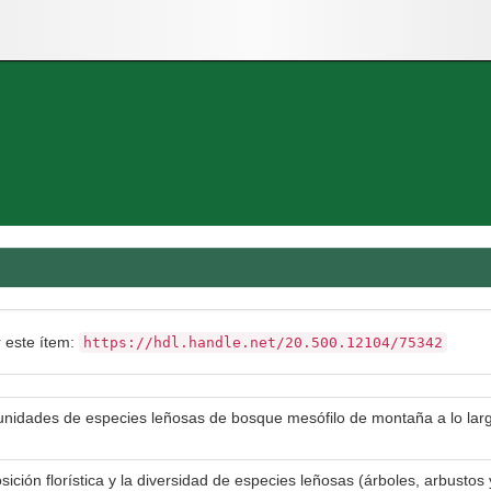
r este ítem:
https://hdl.handle.net/20.500.12104/75342
unidades de especies leñosas de bosque mesófilo de montaña a lo largo
sición florística y la diversidad de especies leñosas (árboles, arbustos