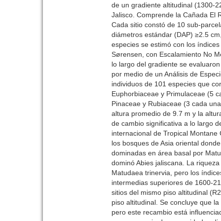
de un gradiente altitudinal (1300-
Jalisco. Comprende la Cañada El Re
Cada sitio constó de 10 sub-parcela
diámetros estándar (DAP) ≥2.5 cm, s
especies se estimó con los índices 
Sørensen, con Escalamiento No Mét
lo largo del gradiente se evaluar
por medio de un Análisis de Especi
individuos de 101 especies que cor
Euphorbiaceae y Primulaceae (5 c
Pinaceae y Rubiaceae (3 cada una).
altura promedio de 9.7 m y la altu
de cambio significativa a lo largo 
internacional de Tropical Montane 
los bosques de Asia oriental donde
dominadas en área basal por Matud
dominó Abies jaliscana. La riquez
Matudaea trinervia, pero los índic
intermedias superiores de 1600-21
sitios del mismo piso altitudinal (
piso altitudinal. Se concluye que l
pero este recambio está influenciad