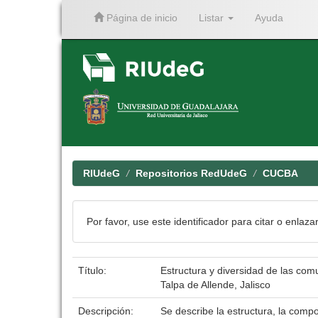
Página de inicio
Listar
Ayuda
Skip
navigation
RIUdeG
Repositorios RedUdeG
CUCBA
Por favor, use este identificador para citar o enlaza
Título:
Estructura y diversidad de las com
Talpa de Allende, Jalisco
Descripción:
Se describe la estructura, la compo