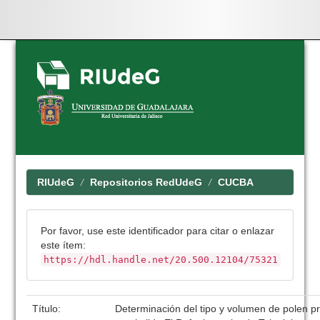
Skip
navigation
RIUdeG
Repositorios RedUdeG
CUCBA
Por favor, use este identificador para citar o enlazar
este ítem:
https://hdl.handle.net/20.500.12104/75321
Título:
Determinación del tipo y volumen de polen 