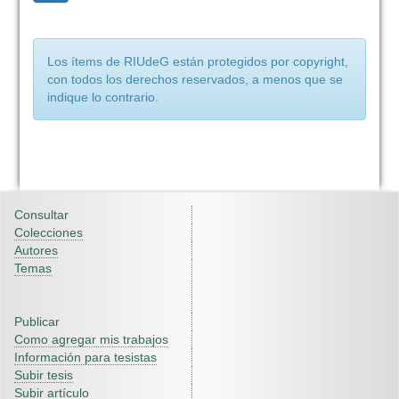
Los ítems de RIUdeG están protegidos por copyright,
con todos los derechos reservados, a menos que se
indique lo contrario.
Consultar
Colecciones
Autores
Temas
Publicar
Como agregar mis trabajos
Información para tesistas
Subir tesis
Subir artículo