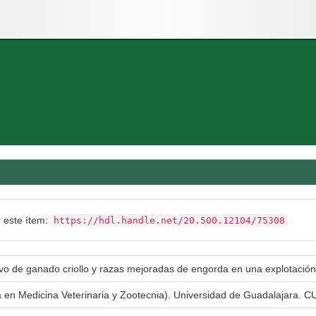
r este ítem:
https://hdl.handle.net/20.500.12104/75308
vo de ganado criollo y razas mejoradas de engorda en una explotación
a en Medicina Veterinaria y Zootecnia). Universidad de Guadalajara. CU