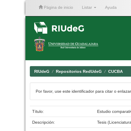
Página de inicio
Listar
Ayuda
Skip
navigation
RIUdeG
Repositorios RedUdeG
CUCBA
Por favor, use este identificador para citar o enlaza
Título:
Estudio comparati
Descripción:
Tesis (Licenciatur