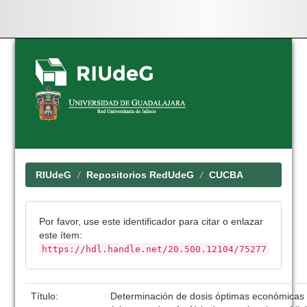
Skip
navigation
RIUdeG
Repositorios RedUdeG
CUCBA
Por favor, use este identificador para citar o enlazar
este ítem:
https://hdl.handle.net/20.500.12104/75277
Título:
Determinación de dosis óptimas económicas d