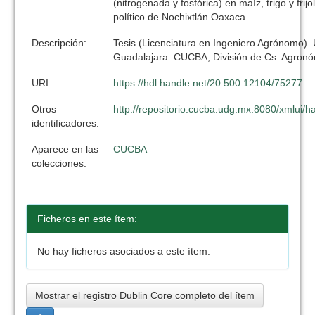
(nitrogenada y fosfórica) en maíz, trigo y frijol
político de Nochixtlán Oaxaca
Descripción:
Tesis (Licenciatura en Ingeniero Agrónomo).
Guadalajara. CUCBA, División de Cs. Agronó
URI:
https://hdl.handle.net/20.500.12104/75277
Otros
http://repositorio.cucba.udg.mx:8080/xmlui
identificadores:
Aparece en las
CUCBA
colecciones:
Ficheros en este ítem:
No hay ficheros asociados a este ítem.
Mostrar el registro Dublin Core completo del ítem