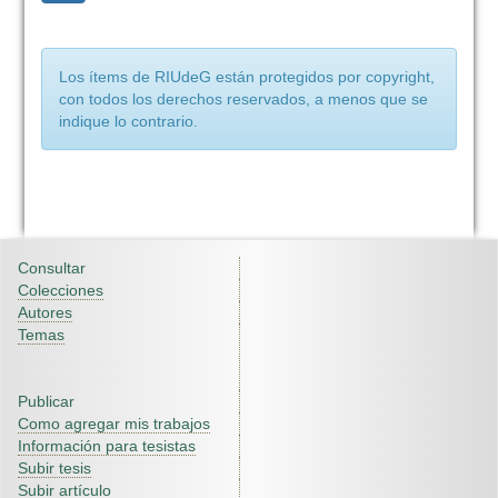
Los ítems de RIUdeG están protegidos por copyright,
con todos los derechos reservados, a menos que se
indique lo contrario.
Consultar
Colecciones
Autores
Temas
Publicar
Como agregar mis trabajos
Información para tesistas
Subir tesis
Subir artículo