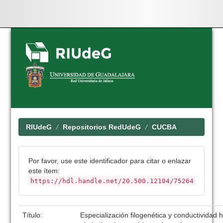
Skip
navigation
RIUdeG
Repositorios RedUdeG
CUCBA
Por favor, use este identificador para citar o enlazar
este ítem:
https://hdl.handle.net/20.500.12104/75264
Título:
Especialización filogenética y conductividad h