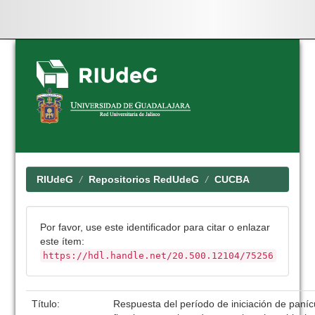
Skip
navigation
RIUdeG
Repositorios RedUdeG
CUCBA
Por favor, use este identificador para citar o enlazar
este ítem:
https://hdl.handle.net/20.500.12104/75256
Título:
Respuesta del período de iniciación de paníc