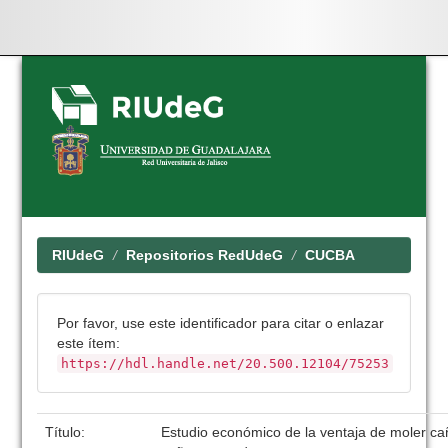
Skip
navigation
RIUdeG
Repositorios RedUdeG
CUCBA
Por favor, use este identificador para citar o enlazar
este ítem:
https://hdl.handle.net/20.500.12104/75253
Título:
Estudio económico de la ventaja de moler ca