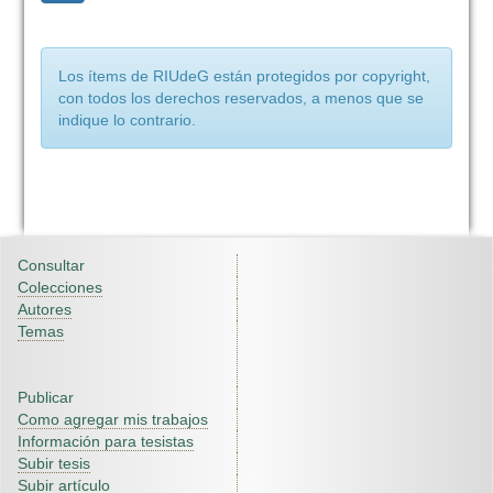
Los ítems de RIUdeG están protegidos por copyright,
con todos los derechos reservados, a menos que se
indique lo contrario.
Consultar
Colecciones
Autores
Temas
Publicar
Como agregar mis trabajos
Información para tesistas
Subir tesis
Subir artículo