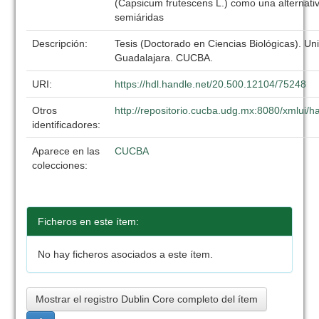
(Capsicum frutescens L.) como una alternati
semiáridas
Descripción:
Tesis (Doctorado en Ciencias Biológicas). Un
Guadalajara. CUCBA.
URI:
https://hdl.handle.net/20.500.12104/75248
Otros
http://repositorio.cucba.udg.mx:8080/xmlui
identificadores:
Aparece en las
CUCBA
colecciones:
Ficheros en este ítem:
No hay ficheros asociados a este ítem.
Mostrar el registro Dublin Core completo del ítem