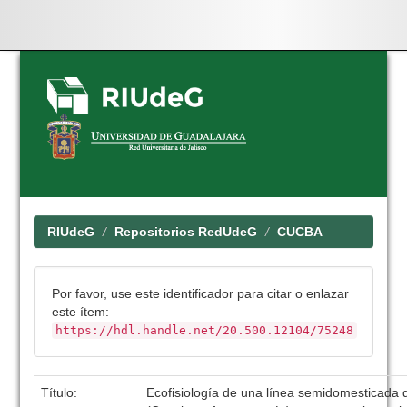
Skip
navigation
RIUdeG
Repositorios RedUdeG
CUCBA
Por favor, use este identificador para citar o enlazar
este ítem:
https://hdl.handle.net/20.500.12104/75248
Título:
Ecofisiología de una línea semidomesticada de