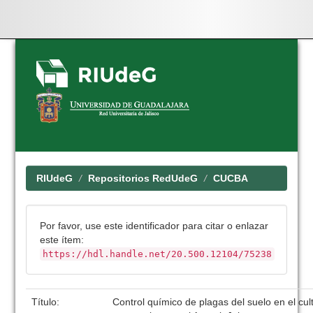
Skip
navigation
RIUdeG
Repositorios RedUdeG
CUCBA
Por favor, use este identificador para citar o enlazar
este ítem:
https://hdl.handle.net/20.500.12104/75238
Título:
Control químico de plagas del suelo en el cul