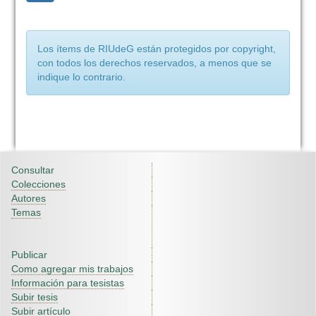
Los ítems de RIUdeG están protegidos por copyright,
con todos los derechos reservados, a menos que se
indique lo contrario.
Consultar
Colecciones
Autores
Temas
Publicar
Como agregar mis trabajos
Información para tesistas
Subir tesis
Subir artículo