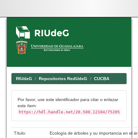
Skip
navigation
RIUdeG
Repositorios RedUdeG
CUCBA
Por favor, use este identificador para citar o enlazar
este ítem:
https://hdl.handle.net/20.500.12104/75205
Título:
Ecología de árboles y su importancia en el á