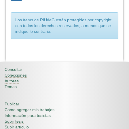
Los ítems de RIUdeG están protegidos por copyright,
con todos los derechos reservados, a menos que se
indique lo contrario.
Consultar
Colecciones
Autores
Temas
Publicar
Como agregar mis trabajos
Información para tesistas
Subir tesis
Subir artículo