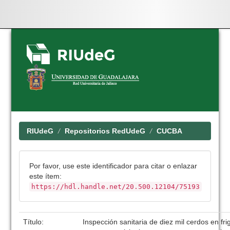
Skip
navigation
RIUdeG
Repositorios RedUdeG
CUCBA
Por favor, use este identificador para citar o enlazar
este ítem:
https://hdl.handle.net/20.500.12104/75193
Título:
Inspección sanitaria de diez mil cerdos en fr