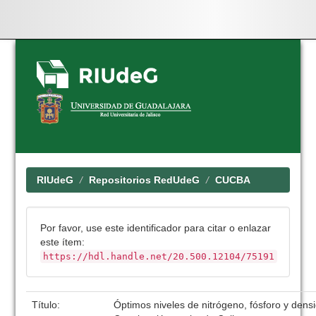
Skip
navigation
RIUdeG
Repositorios RedUdeG
CUCBA
Por favor, use este identificador para citar o enlazar
este ítem:
https://hdl.handle.net/20.500.12104/75191
Título:
Óptimos niveles de nitrógeno, fósforo y den