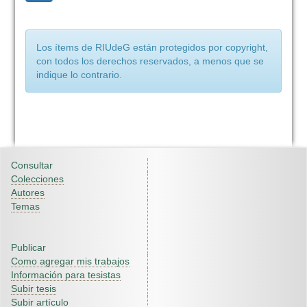
Los ítems de RIUdeG están protegidos por copyright,
con todos los derechos reservados, a menos que se
indique lo contrario.
Consultar
Colecciones
Autores
Temas
Publicar
Como agregar mis trabajos
Información para tesistas
Subir tesis
Subir artículo