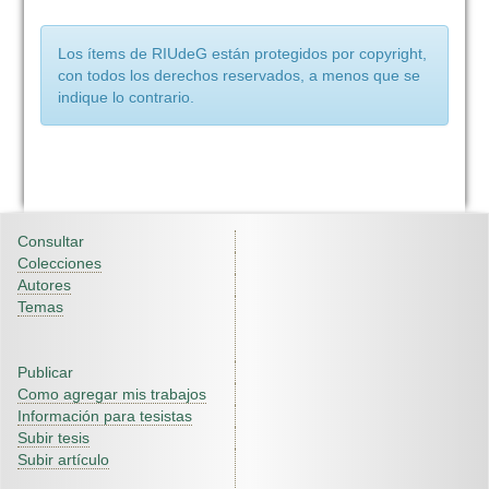
Los ítems de RIUdeG están protegidos por copyright,
con todos los derechos reservados, a menos que se
indique lo contrario.
Consultar
Colecciones
Autores
Temas
Publicar
Como agregar mis trabajos
Información para tesistas
Subir tesis
Subir artículo