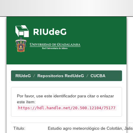
Skip
navigation
RIUdeG
Repositorios RedUdeG
CUCBA
Por favor, use este identificador para citar o enlazar
este ítem:
https://hdl.handle.net/20.500.12104/75177
Título:
Estudio agro meteorológico de Colotlán, Jali