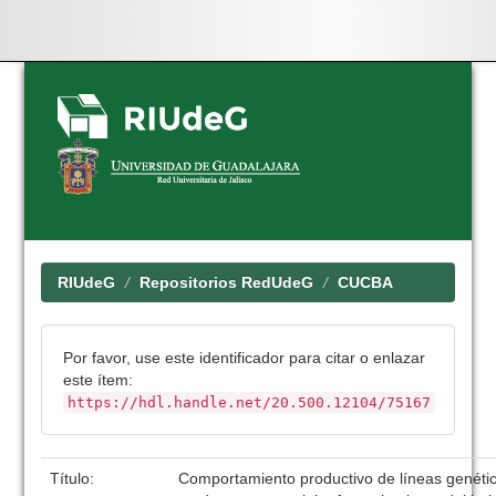
Skip
navigation
RIUdeG
Repositorios RedUdeG
CUCBA
Por favor, use este identificador para citar o enlazar
este ítem:
https://hdl.handle.net/20.500.12104/75167
Título:
Comportamiento productivo de líneas genétic