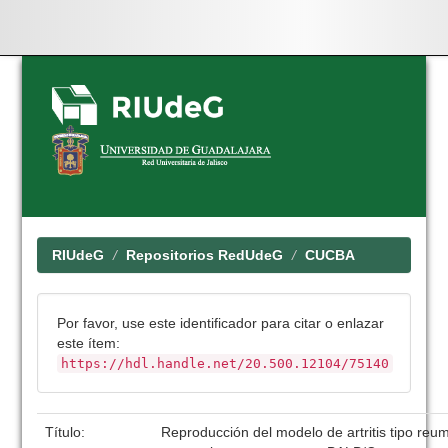
Skip
navigation
RIUdeG
Repositorios RedUdeG
CUCBA
Por favor, use este identificador para citar o enlazar
este ítem:
https://hdl.handle.net/20.500.12104/75140
Título:
Reproducción del modelo de artritis tipo reu