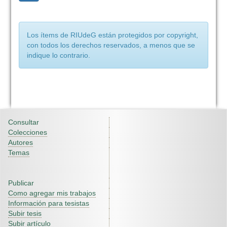
Los ítems de RIUdeG están protegidos por copyright,
con todos los derechos reservados, a menos que se
indique lo contrario.
Consultar
Colecciones
Autores
Temas
Publicar
Como agregar mis trabajos
Información para tesistas
Subir tesis
Subir artículo