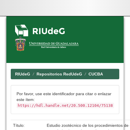
Skip
navigation
RIUdeG
Repositorios RedUdeG
CUCBA
Por favor, use este identificador para citar o enlazar
este ítem:
https://hdl.handle.net/20.500.12104/75138
Título:
Estudio zootécnico de los procedimientos de