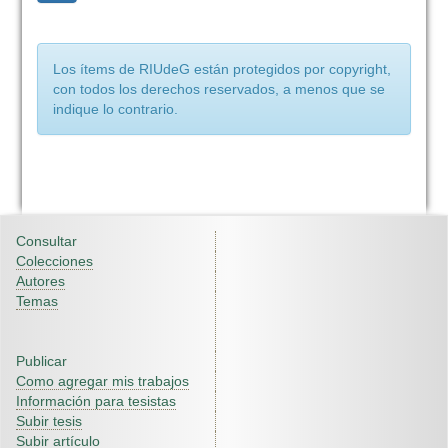
Los ítems de RIUdeG están protegidos por copyright,
con todos los derechos reservados, a menos que se
indique lo contrario.
Consultar
Colecciones
Autores
Temas
Publicar
Como agregar mis trabajos
Información para tesistas
Subir tesis
Subir artículo