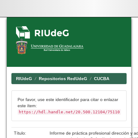
Skip
navigation
RIUdeG
Repositorios RedUdeG
CUCBA
Por favor, use este identificador para citar o enlazar
este ítem:
https://hdl.handle.net/20.500.12104/75110
Título:
Informe de práctica profesional dirección y a